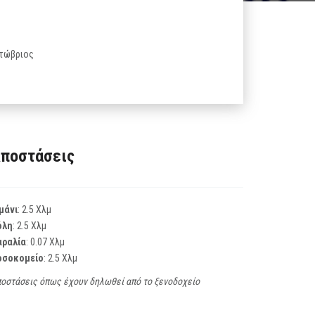
κτώβριος
ποστάσεις
μάνι
: 2.5 Χλμ
όλη
: 2.5 Χλμ
αραλία
: 0.07 Χλμ
οσοκομείο
: 2.5 Χλμ
οστάσεις όπως έχουν δηλωθεί από το ξενοδοχείο