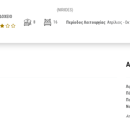
(NIRIIDES)
ΔΟΧΕΙΟ
8
16
Περίοδος Λειτουργίας
: Απρίλιος - Ο
Α
Λι
Π
Π
Ν
Απ