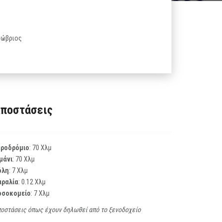
κτώβριος
ποστάσεις
εροδρόμιο
: 70 Χλμ
μάνι
: 70 Χλμ
όλη
: 7 Χλμ
αραλία
: 0.12 Χλμ
οσοκομείο
: 7 Χλμ
οστάσεις όπως έχουν δηλωθεί από το ξενοδοχείο