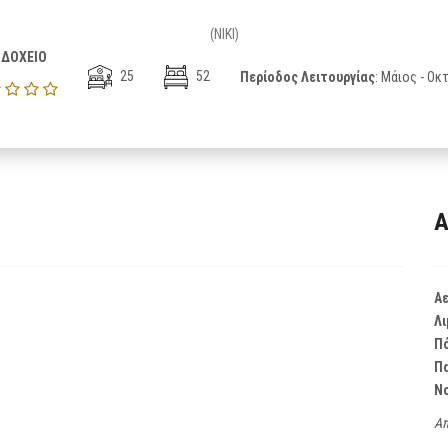
(NIKI)
ΔΟΧΕΙΟ
25
52
Περίοδος Λειτουργίας
: Μάιος - Ο
Α
Α
Λι
Π
Π
Ν
Απ