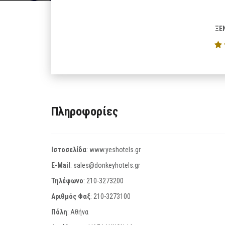
ΞΕ
Πληροφορίες
Ιστοσελίδα
:
www.yeshotels.gr
E-Mail
:
sales@donkeyhotels.gr
Τηλέφωνο
:
210-3273200
Αριθμός Φαξ
:
210-3273100
Πόλη
: Αθήνα