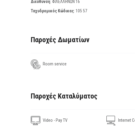
Διεύθυνση
: ΦΙΛΕΛΛΗΝΩΝ 16
Ταχυδρομικός Κώδικας
:
105 57
Παροχές Δωματίων
Room service
Παροχές Καταλύματος
Video - Pay TV
Internet C