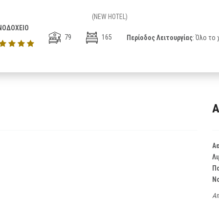
(NEW HOTEL)
ΝΟΔΟΧΕΙΟ
79
165
Περίοδος Λειτουργίας
: Όλο το
Α
Α
Λι
Π
Ν
Απ