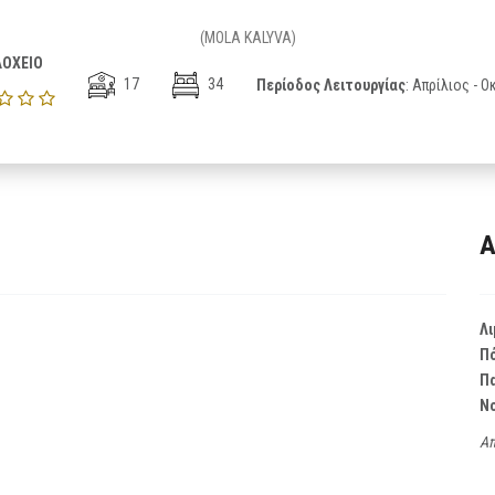
(MOLA KALYVA)
ΟΧΕΙΟ
17
34
Περίοδος Λειτουργίας
: Απρίλιος - 
Α
Λι
Π
Π
Ν
Απ