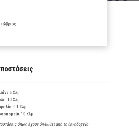
Οκτώβριος
ποστάσεις
μάνι
: 6 Χλμ
όλη
: 10 Χλμ
αραλία
: 0.1 Χλμ
οσοκομείο
: 10 Χλμ
οστάσεις όπως έχουν δηλωθεί από το ξενοδοχείο