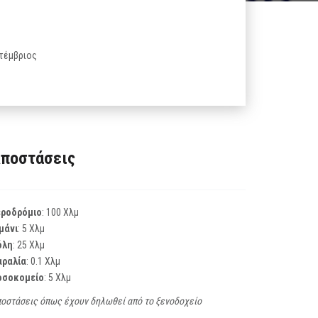
πτέμβριος
ποστάσεις
εροδρόμιο
: 100 Χλμ
μάνι
: 5 Χλμ
όλη
: 25 Χλμ
αραλία
: 0.1 Χλμ
οσοκομείο
: 5 Χλμ
οστάσεις όπως έχουν δηλωθεί από το ξενοδοχείο