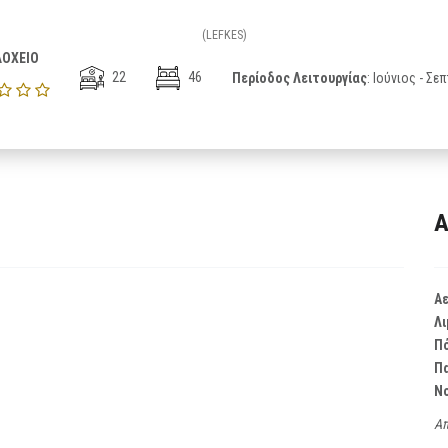
(LEFKES)
ΟΧΕΙΟ
22
46
Περίοδος Λειτουργίας
: Ιούνιος - Σε
Α
Α
Λι
Π
Π
Ν
Απ