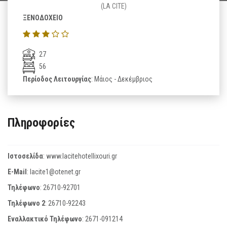
(LA CITE)
ΞΕΝΟΔΟΧΕΙΟ
27
56
Περίοδος Λειτουργίας
: Μάιος - Δεκέμβριος
Πληροφορίες
Ιστοσελίδα
:
www.lacitehotellixouri.gr
E-Mail
:
lacite1@otenet.gr
Τηλέφωνο
:
26710-92701
Τηλέφωνο 2
:
26710-92243
Εναλλακτικό Τηλέφωνο
:
2671-091214