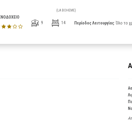
(LA BOHEME)
ΕΝΟΔΟΧΕΙΟ
9
14
Περίοδος Λειτουργίας
: Όλο το χ
Α
Α
Λι
Π
Ν
Απ