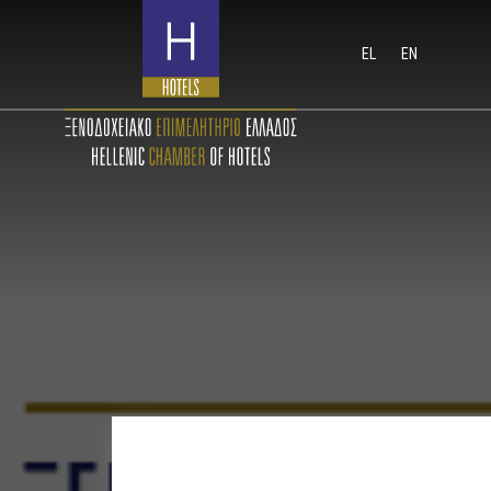
EL
EN