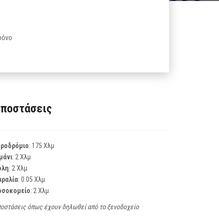
ρόνο
ποστάσεις
εροδρόμιο
: 175 Χλμ
μάνι
: 2 Χλμ
όλη
: 2 Χλμ
αραλία
: 0.05 Χλμ
οσοκομείο
: 2 Χλμ
οστάσεις όπως έχουν δηλωθεί από το ξενοδοχείο