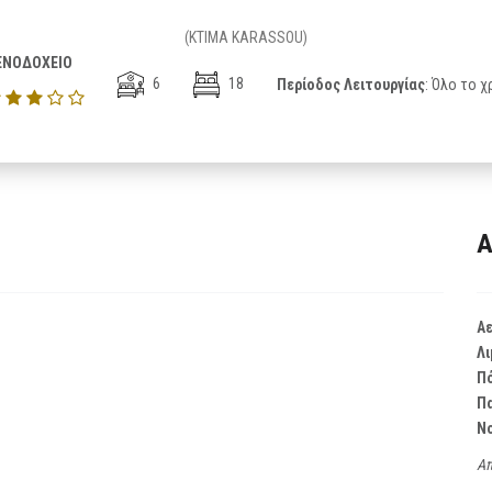
(KTIMA KARASSOU)
ΕΝΟΔΟΧΕΙΟ
6
18
Περίοδος Λειτουργίας
: Όλο το χ
Α
Α
Λι
Π
Π
Ν
Απ