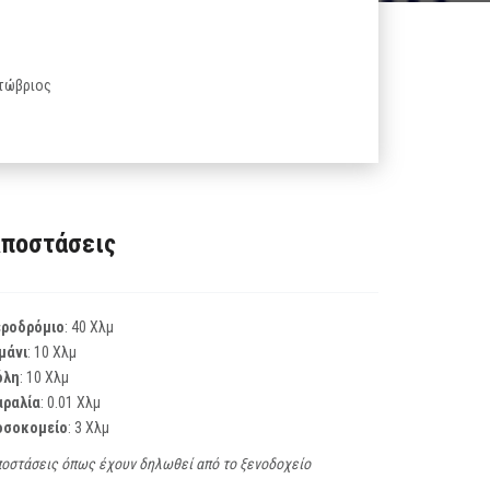
κτώβριος
ποστάσεις
εροδρόμιο
: 40 Χλμ
μάνι
: 10 Χλμ
όλη
: 10 Χλμ
αραλία
: 0.01 Χλμ
οσοκομείο
: 3 Χλμ
οστάσεις όπως έχουν δηλωθεί από το ξενοδοχείο