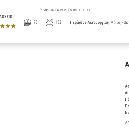
(KIMPTON LA MER RESORT- CRETE)
ΔΟΧΕΙΟ
76
152
Περίοδος Λειτουργίας
: Μάιος - Ο
Α
Α
Λι
Π
Π
Ν
Απ