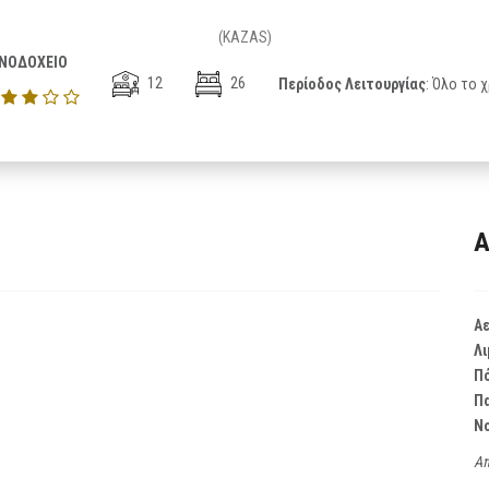
(KAZAS)
ΝΟΔΟΧΕΙΟ
12
26
Περίοδος Λειτουργίας
: Όλο το 
Α
Α
Λι
Π
Π
Ν
Απ