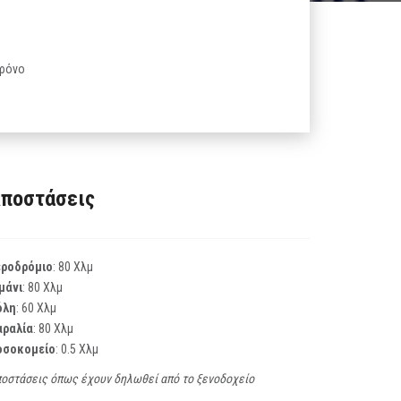
χρόνο
ποστάσεις
εροδρόμιο
: 80 Χλμ
μάνι
: 80 Χλμ
όλη
: 60 Χλμ
αραλία
: 80 Χλμ
οσοκομείο
: 0.5 Χλμ
οστάσεις όπως έχουν δηλωθεί από το ξενοδοχείο