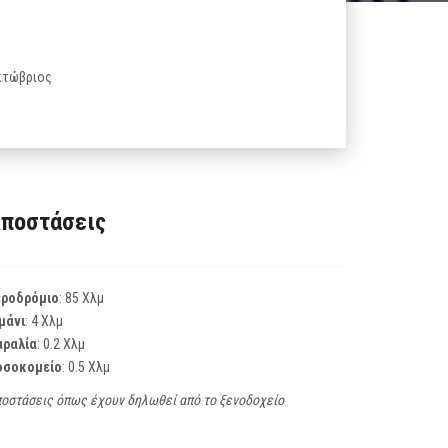
Οκτώβριος
ποστάσεις
εροδρόμιο
: 85 Χλμ
μάνι
: 4 Χλμ
αραλία
: 0.2 Χλμ
οσοκομείο
: 0.5 Χλμ
οστάσεις όπως έχουν δηλωθεί από το ξενοδοχείο