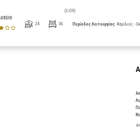
(ILION)
ΟΧΕΙΟ
24
36
Περίοδος Λειτουργίας
: Απρίλιος - 
Α
Α
Λι
Π
Ν
Απ