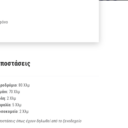
χρόνο
ποστάσεις
εροδρόμιο
: 80 Χλμ
μάνι
: 70 Χλμ
όλη
: 2 Χλμ
αραλία
: 5 Χλμ
οσοκομείο
: 2 Χλμ
οστάσεις όπως έχουν δηλωθεί από το ξενοδοχείο