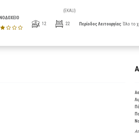
(EKALI)
ΝΟΔΟΧΕΙΟ
12
22
Περίοδος Λειτουργίας
: Όλο το 
Α
Α
Λι
Π
Π
Ν
Απ