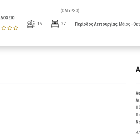
(CALYPSO)
ΔΟΧΕΙΟ
15
27
Περίοδος Λειτουργίας
: Μάιος - Ο
Α
Α
Λι
Π
Π
Ν
Απ