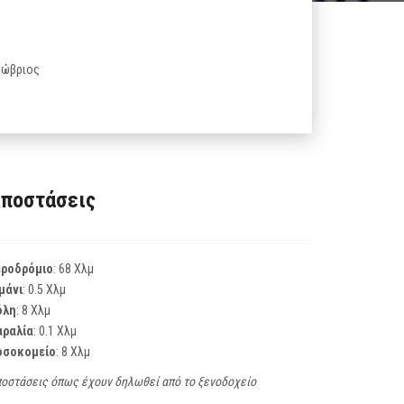
κτώβριος
ποστάσεις
εροδρόμιο
: 68 Χλμ
μάνι
: 0.5 Χλμ
όλη
: 8 Χλμ
αραλία
: 0.1 Χλμ
οσοκομείο
: 8 Χλμ
οστάσεις όπως έχουν δηλωθεί από το ξενοδοχείο