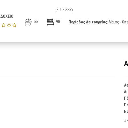
(BLUE SKY)
ΔΟΧΕΙΟ
55
90
Περίοδος Λειτουργίας
: Μάιος - Ο
Α
Α
Λι
Π
Π
Ν
Απ