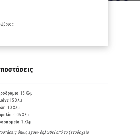
κτώβριος
ποστάσεις
εροδρόμιο
: 15 Χλμ
μάνι
: 15 Χλμ
όλη
: 10 Χλμ
αραλία
: 0.05 Χλμ
οσοκομείο
: 1 Χλμ
οστάσεις όπως έχουν δηλωθεί από το ξενοδοχείο