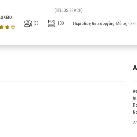
(BELLOS BEACH)
ΟΧΕΙΟ
53
100
Περίοδος Λειτουργίας
: Μάιος - Σε
Α
Α
Λι
Π
Ν
Απ