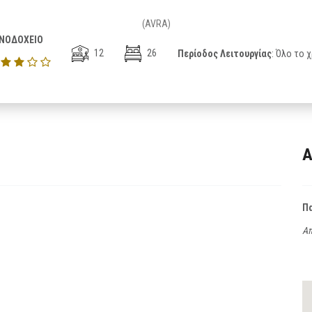
(AVRA)
ΝΟΔΟΧΕΙΟ
12
26
Περίοδος Λειτουργίας
: Όλο το 
Α
Π
Απ