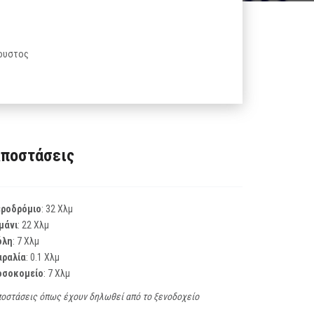
γουστος
ποστάσεις
εροδρόμιο
: 32 Χλμ
μάνι
: 22 Χλμ
όλη
: 7 Χλμ
αραλία
: 0.1 Χλμ
οσοκομείο
: 7 Χλμ
οστάσεις όπως έχουν δηλωθεί από το ξενοδοχείο