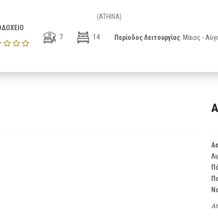
(ATHINA)
ΟΔΟΧΕΙΟ
7
14
Περίοδος Λειτουργίας
: Μάιος - Αύ
Α
Α
Λι
Π
Π
Ν
Απ