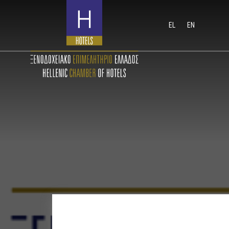
EL
EN