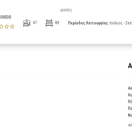
(ASPRO)
ΟΧΕΙΟ
47
88
Περίοδος Λειτουργίας
: Ιούλιος - Σε
Α
Α
Λι
Π
Π
Ν
Απ