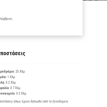
πτέμβριος
ποστάσεις
εροδρόμιο
: 25 Χλμ
μάνι
: 1 Χλμ
όλη
: 0.2 Χλμ
αραλία
: 0.7 Χλμ
οσοκομείο
: 0.2 Χλμ
οστάσεις όπως έχουν δηλωθεί από το ξενοδοχείο