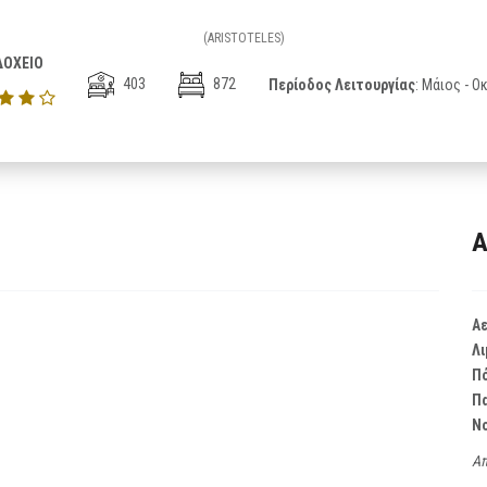
(ARISTOTELES)
ΟΧΕΙΟ
403
872
Περίοδος Λειτουργίας
: Μάιος - 
Α
Α
Λι
Π
Π
Ν
Απ