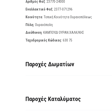
Αριθμός Φαξ
:
23770-24000
Εναλλακτικό Φαξ
:
2377-071296
Κοινότητα
: Τοπική Κοινότητα Ουρανοπόλεως
Πόλη
: Ουρανόπολη
Διεύθυνση
: ΚΑΜΠΟΥΔΙ ΟΥΡΑΝ.ΧΑΛΚ/ΚΗΣ
Ταχυδρομικός Κώδικας
:
630 75
Παροχές Δωματίων
Παροχές Καταλύματος