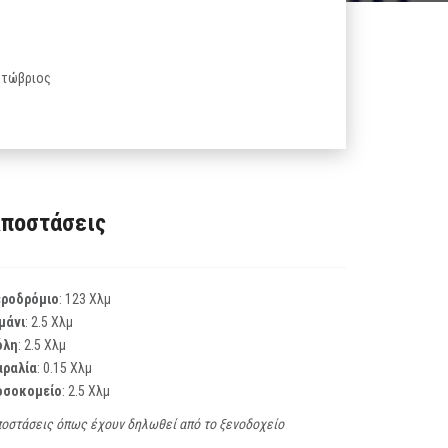
Οκτώβριος
ποστάσεις
εροδρόμιο
: 123 Χλμ
μάνι
: 2.5 Χλμ
όλη
: 2.5 Χλμ
αραλία
: 0.15 Χλμ
οσοκομείο
: 2.5 Χλμ
οστάσεις όπως έχουν δηλωθεί από το ξενοδοχείο