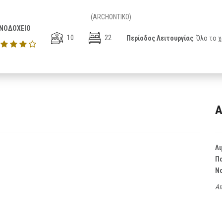
(ARCHONTIKO)
ΝΟΔΟΧΕΙΟ
10
22
Περίοδος Λειτουργίας
: Όλο το 
Α
Λι
Π
Ν
Απ