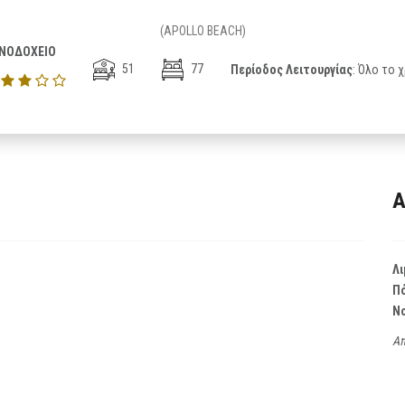
(APOLLO BEACH)
ΝΟΔΟΧΕΙΟ
51
77
Περίοδος Λειτουργίας
: Όλο το 
Α
Λι
Π
Ν
Απ