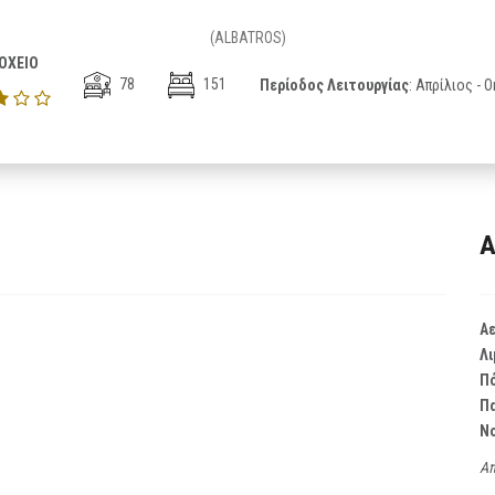
(ALBATROS)
ΟΧΕΙΟ
78
151
Περίοδος Λειτουργίας
: Απρίλιος -
Α
Α
Λι
Π
Π
Ν
Απ