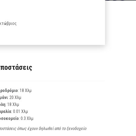
 Οκτώβριος
ποστάσεις
εροδρόμιο
: 18 Χλμ
μάνι
: 20 Χλμ
όλη
: 18 Χλμ
αραλία
: 0.01 Χλμ
οσοκομείο
: 0.3 Χλμ
οστάσεις όπως έχουν δηλωθεί από το ξενοδοχείο