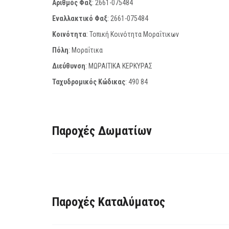
Αριθμός Φαξ
:
2661-075484
Εναλλακτικό Φαξ
:
2661-075484
Κοινότητα
: Τοπική Κοινότητα Μοραΐτικων
Πόλη
: Μοραΐτικα
Διεύθυνση
: ΜΩΡΑΙΤΙΚΑ ΚΕΡΚΥΡΑΣ
Ταχυδρομικός Κώδικας
:
490 84
Παροχές Δωματίων
Παροχές Καταλύματος