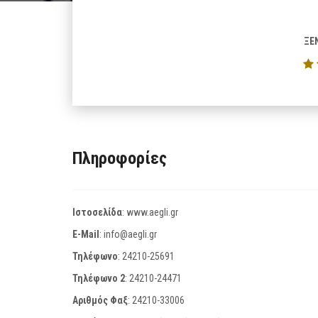
ΞΕ
Πληροφορίες
Ιστοσελίδα
:
www.aegli.gr
E-Mail
:
info@aegli.gr
Τηλέφωνο
:
24210-25691
Τηλέφωνο 2
:
24210-24471
Αριθμός Φαξ
:
24210-33006