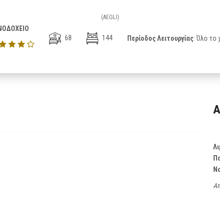
(AEGLI)
ΝΟΔΟΧΕΙΟ
68
144
Περίοδος Λειτουργίας
: Όλο το
Α
Λι
Π
Ν
Απ