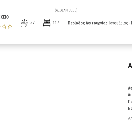
(AEGEAN BLUE)
ΧΕΙΟ
57
117
Περίοδος Λειτουργίας
: Ιανουάριος -
Α
Α
Λι
Π
Ν
Απ