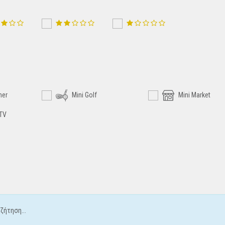
ner
Mini Golf
Mini Market
 TV
ζήτηση...