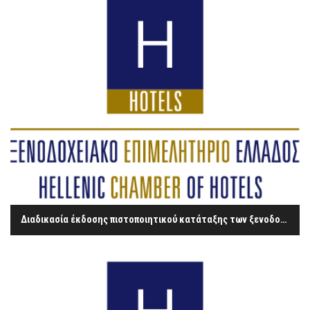
Διαδικασία έκδοσης πιστοποιητικού κατάταξης των ξενοδοχείων και των ενοικιαζόμενων επιπλωμένων δωματίων−διαμερισμάτων σε κατηγορίες αστέρων και κλειδιών αντίστοιχα.