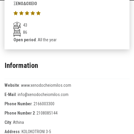
ΞΕΝΟΔΟΧΕΙΟ
43
86
Open period
: All the year
Information
Website
:
www.xenodocheiomilos.com
E-Mail
:
info@xenodocheiomilos.com
Phone Number
:
2166003300
Phone Number 2
:
2108085144
City
: Athina
Address
: KOLOKOTRONI 3-5