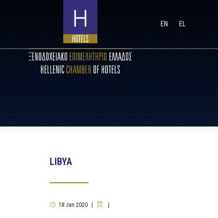
EN
EL
LIBYA
18
Jan
2020