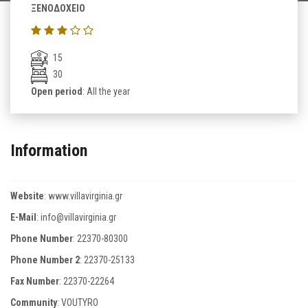
ΞΕΝΟΔΟΧΕΙΟ
15
30
Open period
: All the year
Information
Website
:
www.villavirginia.gr
E-Mail
:
info@villavirginia.gr
Phone Number
:
22370-80300
Phone Number 2
:
22370-25133
Fax Number
:
22370-22264
Community
: VOUTYRO